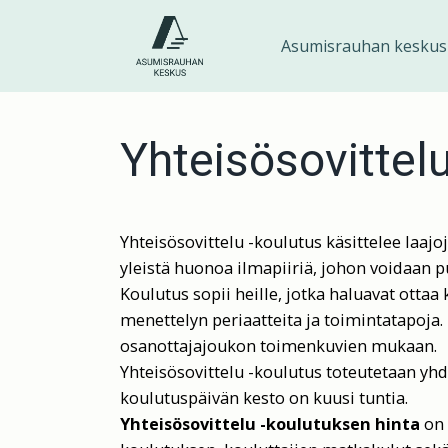
Siirry
sisältöön
Asumisrauhan keskus
Yhteisösovittel
Yhteisösovittelu -koulutus käsittelee laajoj
yleistä huonoa ilmapiiriä, johon voidaan 
Koulutus sopii heille, jotka haluavat ott
menettelyn periaatteita ja toimintatapoja.
osanottajajoukon toimenkuvien mukaan.
Yhteisösovittelu -koulutus toteutetaan yh
koulutuspäivän kesto on kuusi tuntia.
Yhteisösovittelu -koulutuksen hinta
on 