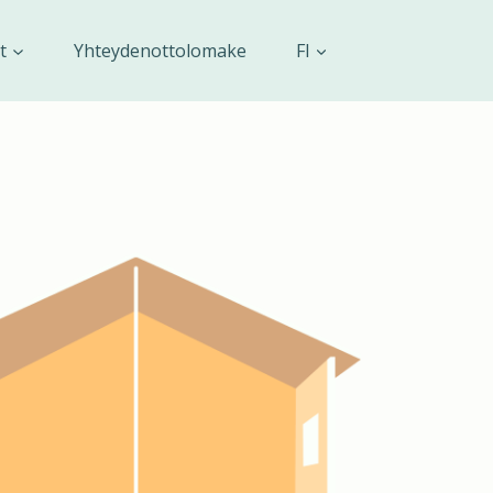
t
Yhteydenottolomake
FI