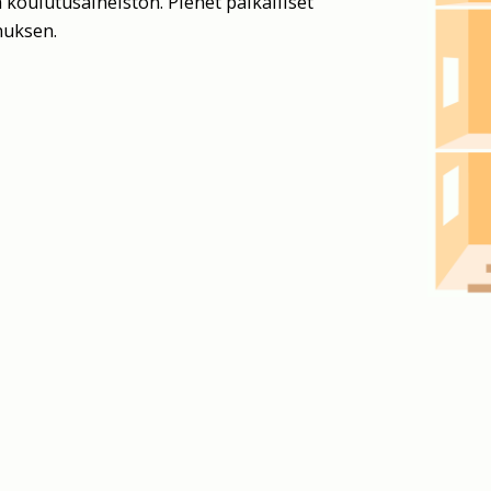
koulutusaineiston. Pienet paikalliset
nuksen.