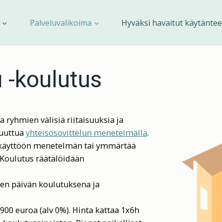
Palveluvalikoima
Hyväksi havaitut käytäntee
u -koulutus
a ryhmien välisiä riitaisuuksia ja
puuttua
yhteisösovittelun menetelmällä
.
aa käyttöön menetelmän tai ymmärtää
 Koulutus räätälöidään
den päivän koulutuksena ja
900 euroa (alv 0%). Hinta kattaa 1x6h