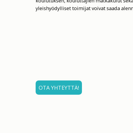
koulutuksen, kouluttajien matkakulut sekä 
yleishyödylliset toimijat voivat saada alen
OTA YHTEYTTÄ!