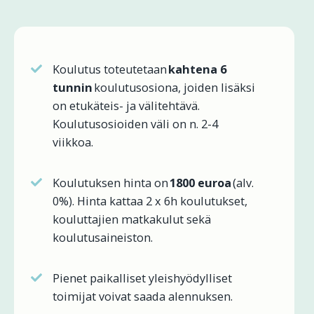
Koulutus toteutetaan
kahtena 6
tunnin
koulutusosiona, joiden lisäksi
on etukäteis- ja välitehtävä.
Koulutusosioiden väli on n. 2-4
viikkoa.
Koulutuksen hinta on
1800 euroa
(alv.
0%). Hinta kattaa 2 x 6h koulutukset,
kouluttajien matkakulut sekä
koulutusaineiston.
Pienet paikalliset yleishyödylliset
toimijat voivat saada alennuksen.