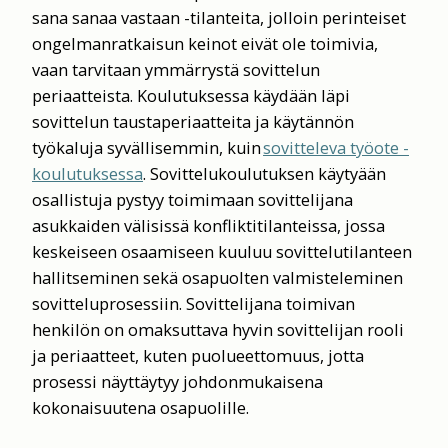
sana sanaa vastaan -tilanteita, jolloin perinteiset
ongelmanratkaisun keinot eivät ole toimivia,
vaan tarvitaan ymmärrystä sovittelun
periaatteista. Koulutuksessa käydään läpi
sovittelun taustaperiaatteita ja käytännön
työkaluja syvällisemmin, kuin
sovitteleva työote -
koulutuksessa
. Sovittelukoulutuksen käytyään
osallistuja pystyy toimimaan sovittelijana
asukkaiden välisissä konfliktitilanteissa, jossa
keskeiseen osaamiseen kuuluu sovittelutilanteen
hallitseminen sekä osapuolten valmisteleminen
sovitteluprosessiin. Sovittelijana toimivan
henkilön on omaksuttava hyvin sovittelijan rooli
ja periaatteet, kuten puolueettomuus, jotta
prosessi näyttäytyy johdonmukaisena
kokonaisuutena osapuolille.