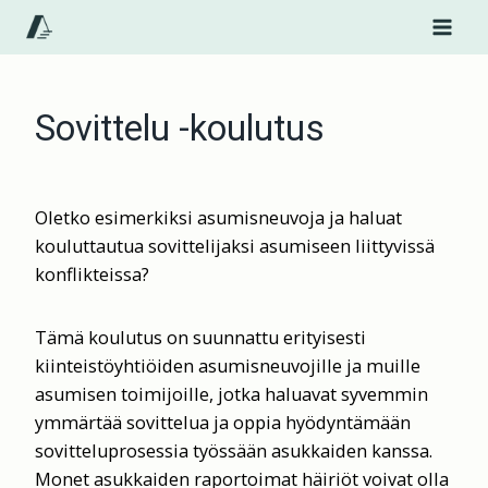
Siirry
sisältöön
Sovittelu -koulutus
Oletko esimerkiksi asumisneuvoja ja haluat
kouluttautua sovittelijaksi asumiseen liittyvissä
konflikteissa?
Tämä koulutus on suunnattu erityisesti
kiinteistöyhtiöiden asumisneuvojille ja muille
asumisen toimijoille, jotka haluavat syvemmin
ymmärtää sovittelua ja oppia hyödyntämään
sovitteluprosessia työssään asukkaiden kanssa.
Monet asukkaiden raportoimat häiriöt voivat olla