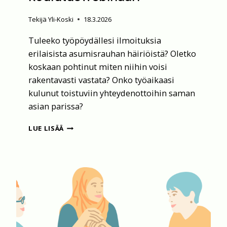
Tekijä
Yli-Koski
18.3.2026
Tuleeko työpöydällesi ilmoituksia
erilaisista asumisrauhan häiriöistä? Oletko
koskaan pohtinut miten niihin voisi
rakentavasti vastata? Onko työaikaasi
kulunut toistuviin yhteydenottoihin saman
asian parissa?
SOVITTELEVA
LUE LISÄÄ
TYÖOTE
-
KOULUTUSWEBINAARI