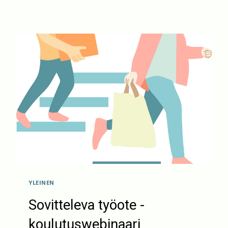
ON
KESÄN
AIKANA
VIIVETTÄ
YLEINEN
Sovitteleva työote -
koulutuswebinaari