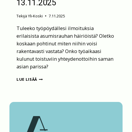
13.11.2025
Tekijä
Yli-Koski
7.11.2025
Tuleeko työpöydällesi ilmoituksia
erilaisista asumisrauhan häiriöistä? Oletko
koskaan pohtinut miten niihin voisi
rakentavasti vastata? Onko työaikaasi
kulunut toistuviin yhteydenottoihin saman
asian parissa?
KOULUTUS:
LUE LISÄÄ
SOVITTELEVA
TYÖOTE
13.11.2025