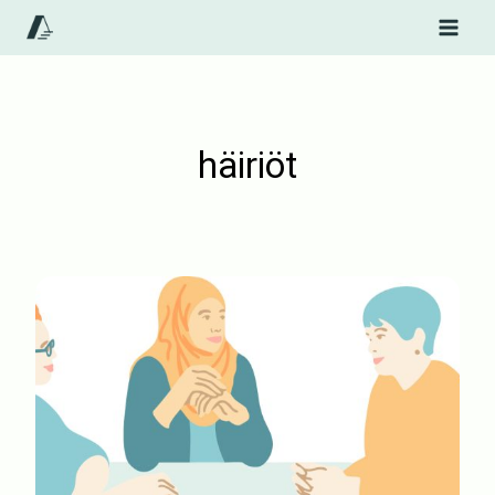
Siirry
sisältöön
häiriöt