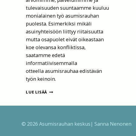
tulevaisuuden suuntaamme kuuluu
monialainen työ asumisrauhan
puolesta. Esimerkiksi mikäli
asuinyhteisöön liittyy riitaisuutta
mutta osapuolet eivät oikeastaan
koe olevansa konfliktissa,
saatamme edetä
informatiivisemmalla
otteella asumisrauhaa edistävän
työn keinoin.
ME
LUE LISÄÄ
UUDISTUIMME
–
UUSI
NIMI
© 2026 Asumisrauhan keskus| Sanna Nenonen
JA