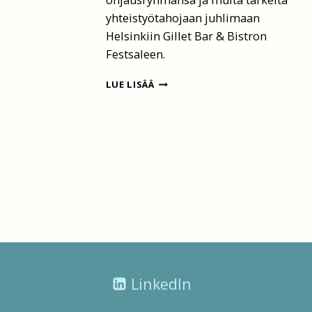
yhteistyötahojaan juhlimaan
Helsinkiin Gillet Bar & Bistron
Festsaleen.
ASUMISRAUHAN
LUE LISÄÄ
KESKUKSEN
10
-
VUOTISJUHLAT
LinkedIn