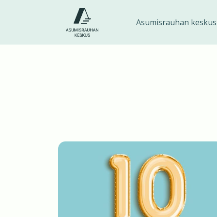
Siirry
sisältöön
Asumisrauhan keskus