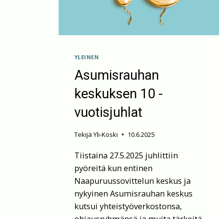
YLEINEN
Asumisrauhan
keskuksen 10 -
vuotisjuhlat
Tekijä
Yli-Koski
10.6.2025
Tiistaina 27.5.2025 juhlittiin
pyöreitä kun entinen
Naapuruussovittelun keskus ja
nykyinen Asumisrauhan keskus
kutsui yhteistyöverkostonsa,
ohjausryhmänsä ja muita tärkeitä