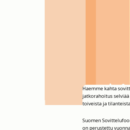
Haemme kahta sovittel
jatkorahoitus selviä
toiveista ja tilanteista
Suomen Sovittelufoor
on perustettu vuonn