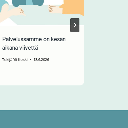
Palvelussamme on kesän
Naapuruu
aikana viivettä
hakee Sov
pääkaupu
Tekijä
Yli-Koski
18.6.2026
Tekijä
Kethlin