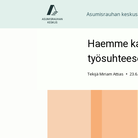
Siirry
sisältöön
Asumisrauhan keskus
Haemme kah
työsuhtees
Tekijä
Miriam Attias
23.6