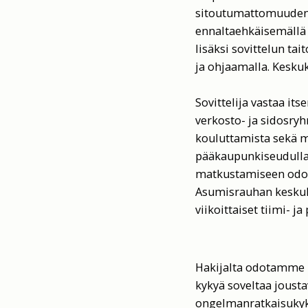
sitoutumattomuuden p
ennaltaehkäisemällä 
lisäksi sovittelun tai
ja ohjaamalla. Keskuk
Sovittelija vastaa it
verkosto- ja sidosryh
kouluttamista sekä m
pääkaupunkiseudulla,
matkustamiseen odote
Asumisrauhan keskuks
viikoittaiset tiimi- ja
Hakijalta odotamme r
kykyä soveltaa joustav
ongelmanratkaisukykyä