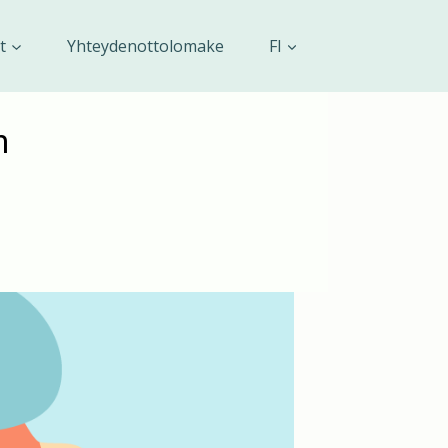
t
Yhteydenottolomake
FI
n