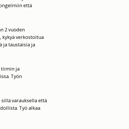
ongelmiin että
ään 2 vuoden
, kykyä verkostoitua
 ja taustaisia ja
tiimin ja
issa. Työn
illä varauksella että
ollista. Työ alkaa