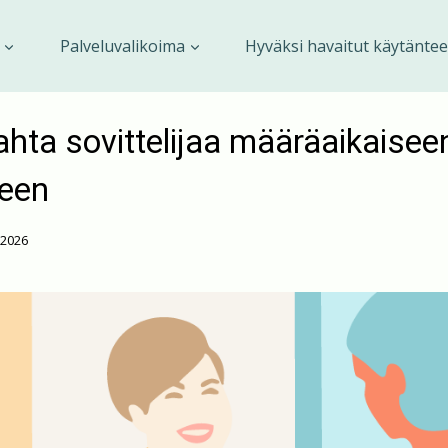
Palveluvalikoima
Hyväksi havaitut käytäntee
ta sovittelijaa määräaikaisee
een
.2026