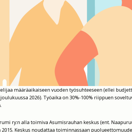
ijaa määräaikaiseen vuoden työsuhteeseen (ellei budjettia
ä joulukuussa 2026). Työaika on 30%-100% riippuen sovelt
.
umi ry:n alla toimiva Asumisrauhan keskus (ent. Naapuru
a 2015. Keskus noudattaa toiminnassaan puolueettomuude