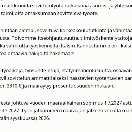
markkinoida sovittelutyötä ratkaisuna asumis- ja yhteisö
a toimijoita omaksumaan sovitteleva työote.
vähintään alempi, soveltuva korkeakoulututkinto ja vähint
sta. Toivomme itseohjautuvuutta, tiimityöskentelytaitoja
ekä valmiutta työskennellä iltaisin. Kannustamme eri-ikäisiä
itoa omaavia hakijoita hakemaan!
työaikoja, työsuhde-etuja, etätyömahdollisuutta, osaavan 
yä sovittelun ammattilaiseksi haastavien työtehtävien par
 on 3310 € ja määräytyy prosenttiosuuden mukaan.
esta johtuva vuoden määräaikainen sopimus 1.7.2027 asti, s
elle 2027. Työn jatkuminen määräajan jälkeen voi olla mahd
tään syyskuussa) 2026.