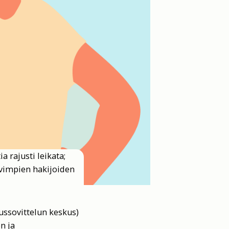
 rajusti leikata;
uvimpien hakijoiden
ussovittelun keskus)
n ja