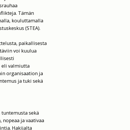
israuhaa
flikteja. Tämän
malla, kouluttamalla
ustuskeskus (STEA).
telusta, paikallisesta
täviin voi kuulua
lisesti
eli valmiutta
in organisaation ja
ntemus ja tuki sekä
n tuntemusta sekä
ä, nopeaa ja vaativaa
ntia. Hakijalta