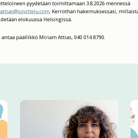
tteloineen pyydetään toimittamaan 3.8.2026 mennessä
attias@sovittelu.com
. Kerrothan hakemuksessasi, millaist
pidetään elokuussa Helsingissä.
ä antaa päällikkö Miriam Attias, 040 014 8790.
t