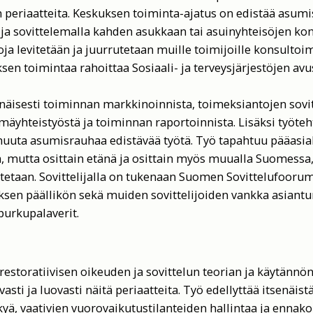
eriaatteita. Keskuksen toiminta-ajatus on edistää asum
ja sovittelemalla kahden asukkaan tai asuinyhteisöjen kon
toja levitetään ja juurrutetaan muille toimijoille konsultoi
sen toimintaa rahoittaa Sosiaali- ja terveysjärjestöjen av
senäisesti toiminnan markkinoinnista, toimeksiantojen sovit
mäyhteistyöstä ja toiminnan raportoinnista. Lisäksi työteh
uuta asumisrauhaa edistävää työtä. Työ tapahtuu pääasial
 mutta osittain etänä ja osittain myös muualla Suomessa, 
taan. Sovittelijalla on tukenaan Suomen Sovittelufoorum
en päällikön sekä muiden sovittelijoiden vankka asiantu
 purkupalaverit.
estoratiivisen oikeuden ja sovittelun teorian ja käytännö
asti ja luovasti näitä periaatteita. Työ edellyttää itsenäist
, vaativien vuorovaikutustilanteiden hallintaa ja ennakoi