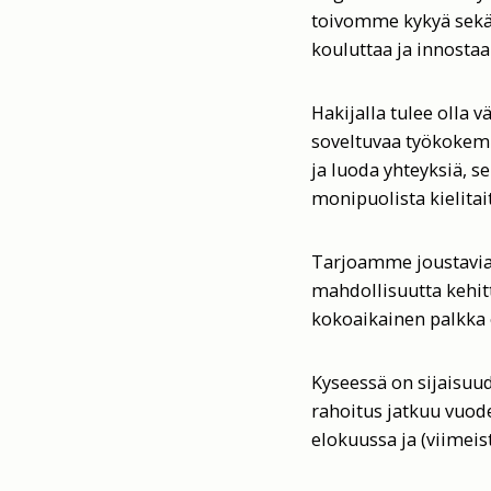
toivomme kykyä sekä 
kouluttaa ja innosta
Hakijalla tulee olla 
soveltuvaa työkokemu
ja luoda yhteyksiä, s
monipuolista kielita
Tarjoamme joustavia 
mahdollisuutta kehitt
kokoaikainen palkka
Kyseessä on sijaisuud
rahoitus jatkuu vuod
elokuussa ja (viimeis