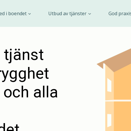
ed i boendet
Utbud av tjänster
God praxi
 tjänst
rygghet
 och alla
et.