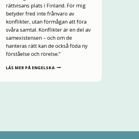
rättvisans plats i Finland. För mig
betyder fred inte frånvaro av
konflikter, utan förmågan att föra
svåra samtal. Konflikter är en del av
samexistensen – och om de
hanteras rätt kan de också föda ny
förståelse och rörelse.”
B
LÄS MER PÅ ENGELSKA
O
E
N
D
E
F
R
E