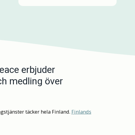
Peace erbjuder
och medling över
gstjänster täcker hela Finland.
Finlands