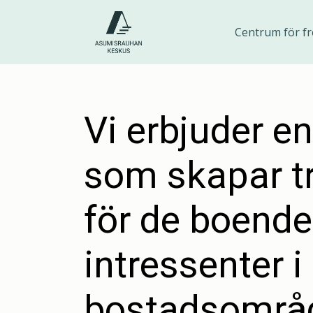
Hoppa
till
Centrum för fr
innehåll
Vi erbjuder en
som skapar t
för de boende
intressenter i
bostadsområd