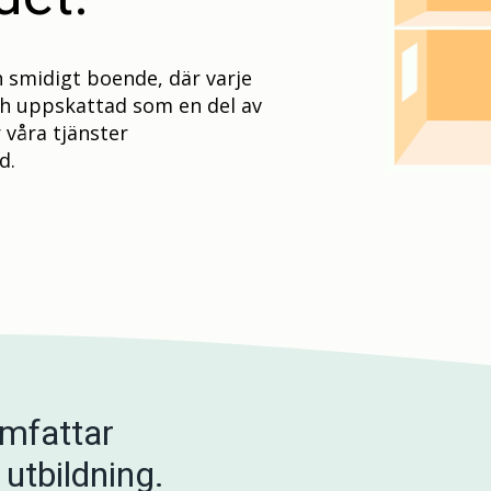
h smidigt boende, där varje
h uppskattad som en del av
våra tjänster
d.
omfattar
utbildning.