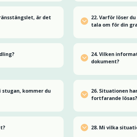
gränsstängslet, är det
22.
Varför löser du
tala om för din gr
dling?
24.
Vilken informat
dokument?
 i stugan, kommer du
26.
Situationen ha
fortfarande lösas
t?
28.
M
i vilka situa