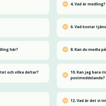
4.
Vad är medling?
6. Vad kostar tjän
dling här?
8.
Kan du medla på
et och vilka deltar?
10.
Kan jag bara rin
postmeddelande?
12.
Vad är det vi in