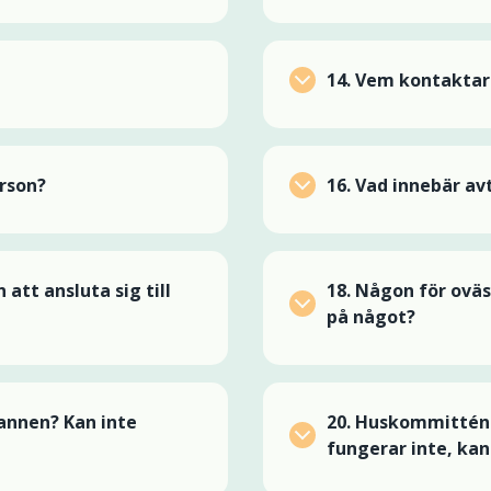
14.
Vem kontaktar 
rson?
16. Vad innebär av
att ansluta sig till
18.
Någon för oväse
på något?
annen? Kan inte
20.
Huskommittén /
fungerar inte, ka