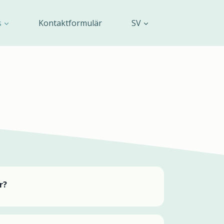
s
Kontaktformulär
SV
r?