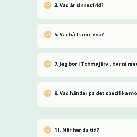
3.
Vad är sinnesfrid?
5.
Var hålls mötena?
7. Jag bor i Tohmajärvi, har ni me
9.
Vad händer på det specifika möt
11.
När har du tid?