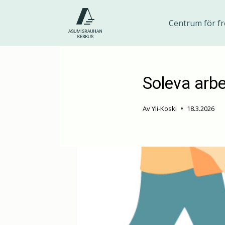
Hoppa
till
Centrum för fr
innehåll
Soleva arb
Av
Yli-Koski
18.3.2026