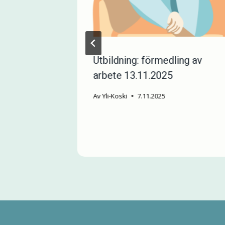
Utbildning: förmedling av
söker en
arbete 13.11.2025
Av
Yli-Koski
7.11.2025
n
25