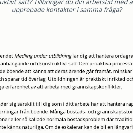
uktivt sätt? Tillbringar du din arbetstid med 
upprepade kontakter i samma fråga?
oendet
Medling under utbildning
lär dig att hantera ordagra
nhängande och konstruktivt sätt. Den proaktiva process du
de boende att känna att deras ärende går framåt, minskar ri
och sparar tid överlag. Utbildningen är praktiskt inriktad o
a erfarenhet av att arbeta med grannskapskonflikter.
er sig särskilt till dig som i ditt arbete har att hantera 
örningar från boende. Många bostads- och grannskapsstör
oner eller så kallade normala bostadsproblem där traditio
te känns naturliga. Om de eskalerar kan de bli en långvar