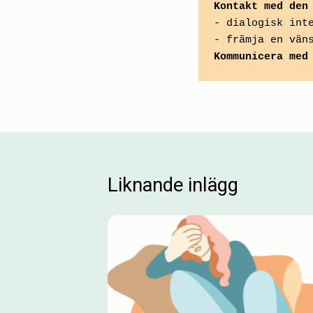
Kontakt med den
- dialogisk int
- främja en vän
Kommunicera med
Liknande inlägg