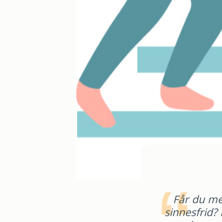
Får du me
sinnesfrid