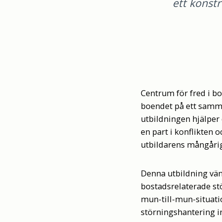
ett konstr
Centrum för fred i b
boendet på ett samma
utbildningen hjälper 
en part i konflikten 
utbildarens mångårig
Denna utbildning vänd
bostadsrelaterade st
mun-till-mun-situati
störningshantering in