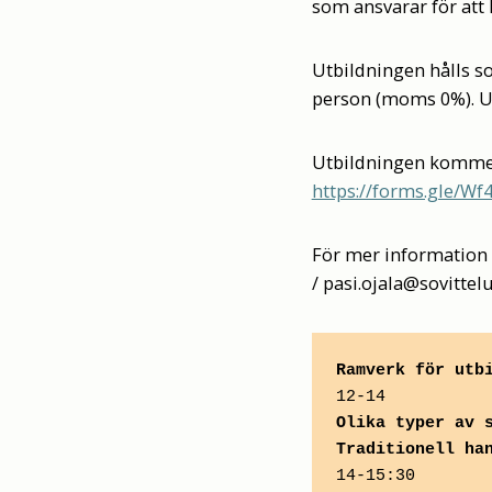
som ansvarar för att
Utbildningen hålls s
person (moms 0%). U
Utbildningen kommer
https://forms.gle/W
För mer information 
/ pasi.ojala@sovittel
Ramverk för utb
12-14
Olika typer av 
Traditionell ha
14-15:30