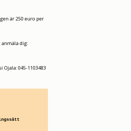
gen är 250 euro per
tt anmäla dig:
i Ojala: 045-1103483
ingssätt