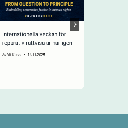
Internationella veckan för
Vi söker 
reparativ rättvisa är här igen
tidsbegrä
Av
Yli-Koski
14.11.2025
Av
Miriam Att