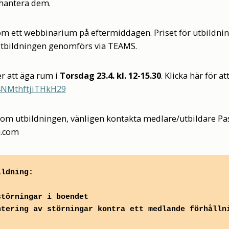
 hantera dem.
om ett webbinarium på eftermiddagen. Priset för utbildnin
tbildningen genomförs via TEAMS.
 att äga rum i
Torsdag 23.4. kl. 12-15.30
. Klicka här för a
f4NMthftjiTHkH29
om utbildningen, vänligen kontakta medlare/utbildare Pas
u.com
ildning:
störningar i boendet
ntering av störningar kontra ett medlande förhålln